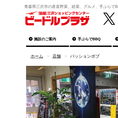
青森県三沢市の産直野菜、総菜、グルメ、手ぶらでB
施設のご案内
手ぶらでBBQ
ホーム
店舗
パッションボブ