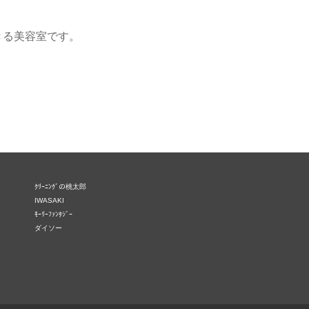
きる美容室です。
ｸﾘｰﾆﾝｸﾞの桃太郎
IWASAKI
ﾓｰﾘｰﾌｧﾝﾀｼﾞｰ
ダイソー