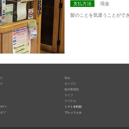
支払方法
現金
髪のことを気遣うことがで
ナ
和み
テ
カーブス
根岸整骨院
ライフ
ラフテル
ｲｹｻﾞｷ
トマト衣料館
ボブ
プレッツェル